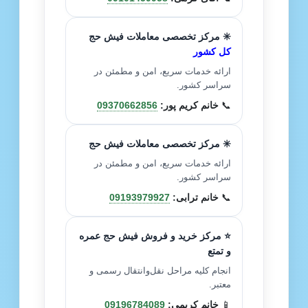
✳️ مرکز تخصصی معاملات فیش حج
کل کشور
ارائه خدمات سریع، امن و مطمئن در
سراسر کشور.
📞
خانم کریم پور:
09370662856
✳️ مرکز تخصصی معاملات فیش حج
ارائه خدمات سریع، امن و مطمئن در
سراسر کشور.
📞
خانم ترابی:
09193979927
⭐ مرکز خرید و فروش فیش حج عمره
و تمتع
انجام کلیه مراحل نقل‌وانتقال رسمی و
معتبر.
📱
خانم کریمی:
09196784089