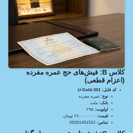
کلاس B: فیش‌های حج عمره مفرده
(اعزام قطعی)
کد فایل: U-Gold-301
نوع:
عمره مفرده
بانک:
ملت
اولویت:
۲۹۵
قیمت:
۲۶,۰۰۰,۰۰۰ تومان
تماس:
09301401552