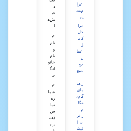
اعزا
د
م‌نش
فی
ده
ش‌ه
مرا
ا
حل
✔
کام
نام
ل
و
اعما
نام
ل
خانو
حج
ادگ
تمتع
ی
|
راهن
✔
مای
شما
گام‌ب
ره
ه‌گا
تما
م
س
زائر
(هم
ان |
راه
فیش
یا