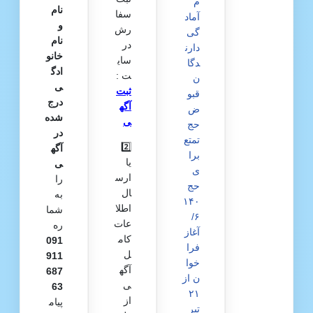
م
نام
سفا
آماد
و
رش
گی
نام
در
دارن
خانو
سای
دگا
ادگ
ت :
ن
ی
ثبت
قبو
درج‌
آگه
ض
شده
ی
حج
در
تمتع
2️⃣
آگه
برا
یا
ی
ی
ارس
را
حج
ال
به
۱۴۰
اطلا
شما
۶/
عات
ره
آغاز
کام
091
فرا
ل
911
خوا
آگه
687
ن از
ی
63
۲۱
از
پیام
تیر