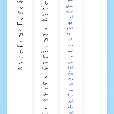
آغاز
ع‌تری
را
پیش‌
ن
حتماً
ثبت‌ن
زما
ذکر
ام
ن
کنید:
حج
ممک
تمتع
✔
ن،
۱۴۰
نوع
آگه
۶ از
آگه
ی
دهه
ی
شما
سو
(خری
را
م
د یا
حذ
تیرم
فرو
ف
اه |
ش)
کنند.
پیگی
✔
ری
نوع
تثبی
فی
ت
ش
نرخ
حج
ارز
زائر
✔
ان
تعدا