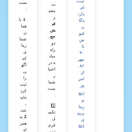
ثبت‌ن
ست
ت
ام
:
معتب
دارن
ر
📱 با
دگا
فی
هما
ن
ش‌
ن
قبو
حج
،
شما
ض
دو
ره‌ا
تا
راه
ی
۳۰
ساد
که
مهر
ه در
آگه
۸۶
اختیا
ی
از
ر
را
امر
شما
ثبت
وز
ست
کرد
اعلا
:
ه‌اید
م
،
1️⃣
زما
عدد
تکمی
ن‌بند
2
به
ل
ی
همر
فرم
اعلا
اه
ثبت