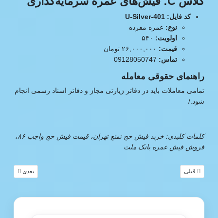
کلاس C: فیش‌های عمره سرمایه‌گذاری
کد فایل: U-Silver-401
نوع:
عمره مفرده
اولویت:
۵۴۰
قیمت:
۲۶,۰۰۰,۰۰۰ تومان
تماس:
09128050747
راهنمای حقوقی معامله
تمامی معاملات باید در دفاتر زیارتی مجاز و دفاتر اسناد رسمی انجام
شود./
کلمات کلیدی: خرید فیش حج تمتع تهران، قیمت فیش حج واجب ۸۶،
فروش فیش عمره بانک ملت
مطلب قبلی: بازار تخصصی خرید و فروش فیش حج (تمتع و عمره) | اطلاعات شفاف و دسته‌بندی حر
مطلب بعدی: مرجع
قبلی
بعدی