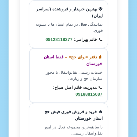
🌟 بهترین خریدار و فروشنده (سراسر
ایران)
نمایندگی فعال در تمام استان‌ها با تسویه
فوری.
📞
خانم بهرامی:
09128118277
🧳 دفتر «نوای حج» –
فقط استان
خوزستان
خدمات رسمی نقل‌وانتقال با مجوز
سازمان حج و زیارت.
📞
مدیریت خانم اصل صباح:
09168815087
🔥 خرید و فروش فوری فیش حج
استان خوزستان
با سابقه‌ترین مجموعه فعال در امور
نقل‌وانتقال رسمی.