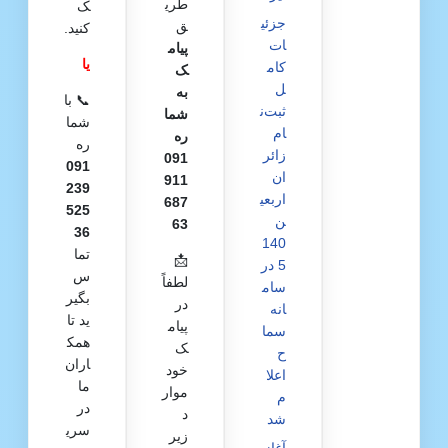
طری
ک
جزئی
ق
کنید.
ات
پیام
یا
کام
ک
ل
به
📞 با
ثبت‌ن
شما
شما
ام
ره
ره
زائر
091
091
ان
911
239
اربعی
687
525
ن
63
36
140
تما
📩
5 در
س
لطفاً
سام
بگیر
در
انه
ید تا
پیام
سما
همک
ک
ح
اران
خود
اعلا
ما
موار
م
در
د
شد
سری
زیر