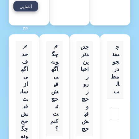
سایت
آشنایی
تمتع
با فیش
حج
ج
جدی
📌
📌
ست
دتر
چگ
حذ
جو
ین
ونه
ف
در
اخبا
آگه
آگه
مط
ر
ی
ی
ال
رو
فی
از
ب
ز
ش
سای
حج
حج
ت
و
ثب
فی
جستجو
فی
ت
ش‌
ش
کنم
حج
حج
؟
چگ
ونه