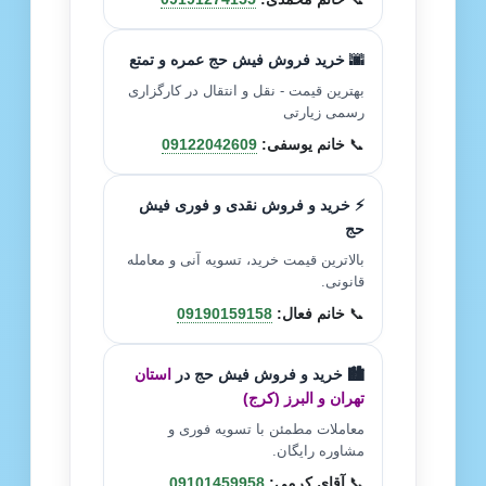
🌆 خرید فروش فیش حج عمره و تمتع
بهترین قیمت - نقل و انتقال در کارگزاری
رسمی زیارتی
📞
خانم یوسفی:
09122042609
⚡ خرید و فروش نقدی و فوری فیش
حج
بالاترین قیمت خرید، تسویه آنی و معامله
قانونی.
📞
خانم فعال:
09190159158
🏙️ خرید و فروش فیش حج در
استان
تهران و البرز (کرج)
معاملات مطمئن با تسویه فوری و
مشاوره رایگان.
📞
آقای کرمی:
09101459958