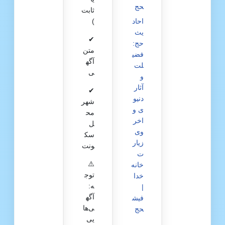
حج
ثابت
)
احاد
یث
✔
حج:
متن
فضی
آگه
لت
ی
و
آثار
✔
دنیو
شهر
ی و
مح
اخر
ل
وی
سک
زیار
ونت
ت
⚠️
خانه
توج
خدا
ه:
|
آگه
فیش
ی‌ها
حج
یی