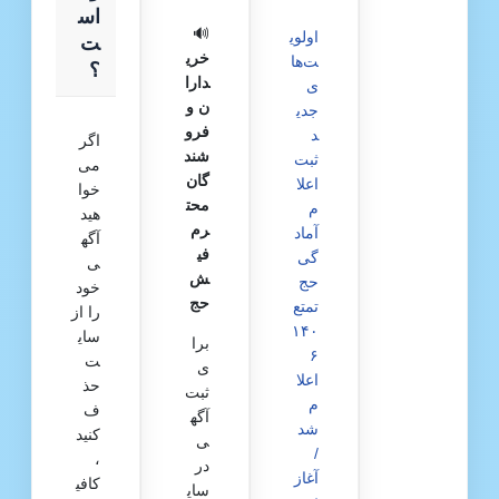
اس
🔊
اولوی
ت
خری
ت‌ها
؟
دارا
ی
ن و
جدی
فرو
د
اگر
شند
ثبت
می‌
گان
اعلا
خوا
محت
م
هید
رم
آماد
آگه
فی
گی
ی
ش
حج
خود
حج
تمتع
را از
۱۴۰
سای
برا
۶
ت
ی
اعلا
حذ
ثبت
م
ف
آگه
شد
کنید
ی
/
،
در
آغاز
کافی
سای