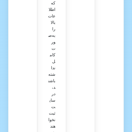
که
اطلا
عات
بالا
را
به‌ص
ور
ت
کام
ل
ندا
شته
باشن
د،
در
سای
ت
ثبت
نخوا
هند