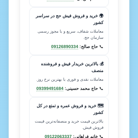
🌍 خرید و فروش فیش حج در سراسر
کشور
معاملات شفاف، سریع و با مجوز رسمی
سازمان حج.
📞
حاج صالح:
09126890334
💰 بالاترین خریدار فیش و فروشنده
منصف
معاملات نقدی و فوری با بهترین نرخ روز.
📞
حاج محمد حسینی:
09399491684
🗺️ خرید و فروش عمره و تمتع در کل
کشور
بالاترین قیمت خرید و منصفانه‌ترین قیمت
فروش فیش.
📞
خانم فراهانی:
09122063337