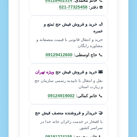
📞
خانم محمدی:
09128402514
☎️
دفتر:
021-77325458
🌙 خرید و فروش فیش حج تمتع و
عمره
خرید و انتقال قانونی با قیمت منصفانه و
مشاوره رایگان.
📞
حاج اوسطی:
09129412600
🌆 خرید و فروش فیش حج
ویژه تهران
نقل و انتقال با تاییدیه رسمی سازمان حج
و زیارت استان
📞
خانم کمالی:
09124919002
🤝 خریدار و فروشنده منصف فیش حج
با افتخار در خدمت زائران خانه خدا در
سراسر کشور.
📞
خانم محمدی:
09191274155